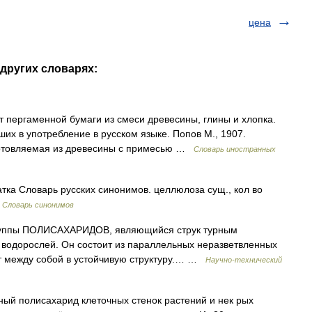
цена
 других словарях:
рт пергаменной бумаги из смеси древесины, глины и хлопка.
их в употребление в русском языке. Попов М., 1907.
готовляемая из древесины с примесью …
Словарь иностранных
атка Словарь русских синонимов. целлюлоза сущ., кол во
…
Словарь синонимов
руппы ПОЛИСАХАРИДОВ, являющийся струк турным
 водорослей. Он состоит из параллельных неразветвленных
ст между собой в устойчивую структуру.… …
Научно-технический
ный полисахарид клеточных стенок растений и нек рых