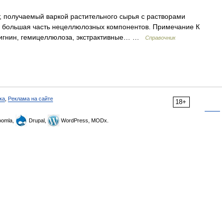
 получаемый варкой растительного сырья с растворами
ся большая часть нецеллюлозных компонентов. Примечание К
игнин, гемицеллюлоза, экстрактивные… …
Справочник
ка
,
Реклама на сайте
18+
omla,
Drupal,
WordPress, MODx.