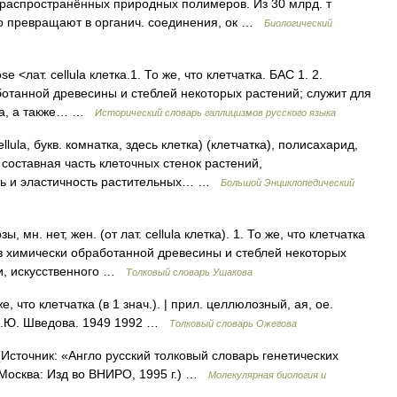
 распространённых природных полимеров. Из 30 млрд. т
но превращают в органич. соединения, ок …
Биологический
ose <лат. cellula клетка.1. То же, что клетчатка. БАС 1. 2.
отанной древесины и стеблей некоторых растений; служит для
лка, а также… …
Исторический словарь галлицизмов русского языка
ellula, букв. комнатка, здесь клетка) (клетчатка), полисахарид,
составная часть клеточных стенок растений,
ть и эластичность растительных… …
Большой Энциклопедический
 мн. нет, жен. (от лат. cellula клетка). 1. То же, что клетчатка
е из химически обработанной древесины и стеблей некоторых
ги, искусственного …
Толковый словарь Ушакова
что клетчатка (в 1 знач.). | прил. целлюлозный, ая, ое.
 Н.Ю. Шведова. 1949 1992 …
Толковый словарь Ожегова
Источник: «Англо русский толковый словарь генетических
 Москва: Изд во ВНИРО, 1995 г.) …
Молекулярная биология и