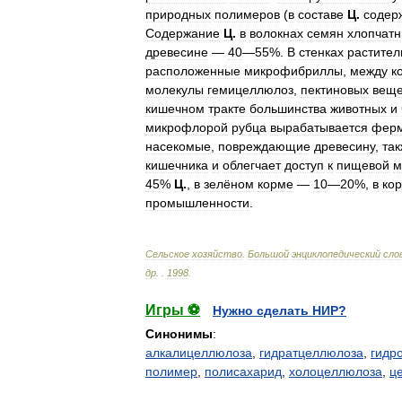
природных
полимеров
(
в
составе
Ц
.
содер
Содержание
Ц
.
в
волокнах
семян
хлопчатн
древесине
—
40
—
55
%.
В
стенках
растител
расположенные
микрофибриллы
,
между
к
молекулы
гемицеллюлоз
,
пектиновых
веще
кишечном
тракте
большинства
животных
и
микрофлорой
рубца
вырабатывается
фер
насекомые
,
повреждающие
древесину
,
та
кишечника
и
облегчает
доступ
к
пищевой
м
45
%
Ц
.
,
в
зелёном
корме
—
10
—
20
%,
в
ко
промышленности
.
Сельское
хозяйство
.
Большой
энциклопедический
сло
др
.
.
1998
.
Игры ⚽
Нужно сделать НИР?
Синонимы
:
алкалицеллюлоза
,
гидратцеллюлоза
,
гидр
полимер
,
полисахарид
,
холоцеллюлоза
,
ц