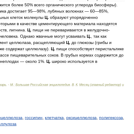
жится
более
50
%
всего
органического
углерода
биосферы
).
ика
достигает
95
—
98
%,
лубяных
волокнах
—
60
—
85
%,
ьных
клеток
молекулы
Ц
.
образуют
упорядоченно
оторыми
в
качестве
цементирующего
материала
находятся
ств
,
лигнина
.
Ц
.
пищи
не
переваривается
в
желудочно
-
человека
.
Однако
жвачные
могут
усваивать
Ц
.
,
так
как
мент
целлюлаза
,
расщепляющий
Ц
.
до
глюкозы
(
грибы
и
кже
содержат
целлюлазу
).
Ц
.
пищи
способствует
перистальтике
ассе
пищеварительных
соков
.
В
грубых
кормах
содержится
до
рнеплодах
—
около
1
%.
Ц
.
широко
используется
в
варь
. -
М
.
:
Большая
Российская
энциклопедия
.
В
.
К
.
Месяц
(
главный
редактор
)
и
оцеллюлоза
,
госсипин
,
клетчатка
,
оксицеллюлоза
,
полигексоза
,
еллулоза