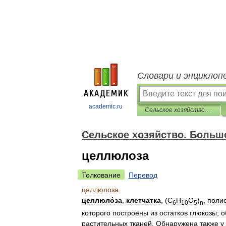
Словари и энциклоп
academic.ru
Сельское хозяйство. Большой энциклопедический словарь
Сельское хозяйство. Больш
целлюлоза
Толкование
Перевод
целлюлоза
целлюло́за
,
клетчатка
, (
C
H
O
)
,
поли
6
10
5
n
которого
построены
из
остатков
глюкозы
;
о
растительных
тканей
.
Обнаружена
также
у