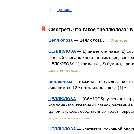
целина
Смотреть что такое "целлюлоза" в
Целлюлоза
— Целлюлоза …
Википедия
ЦЕЛЛЮЛОЗА
— 1) иначе клетчатка; 2) со
Полный словарь иностранных слов, вошедш
ЦЕЛЛЮЛОЗА 1) клетчатка; 2) бумага, при
слов русского языка
целлюлоза
— госсипин, целлулоза, клетч
синонимов: 12 • алкалицеллюлоза (1) • 
ЦЕЛЛЮЛОЗА
— (С6Н10О5), углевод из г
компонентом клеточных стенок растений и
цепей глюкозы, соединенных крест накре
энциклопедический словарь
ЦЕЛЛЮЛОЗА
— клетчатка, основной опор